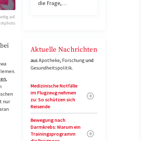
die Frage,…
itig auf.
ockphoto
bei
Aktuelle Nachrichten
aus
Apotheke
,
Forschung
und
twa
Gesundheitspolitik
.
blemen.
zen
,
Medizinische Notfälle
n
im Flugzeug nehmen
ischen
zu: So schützen sich
t nur
Reisende
aran
Bewegung nach
Darmkrebs: Warum ein
Trainingsprogramm
die Prognose