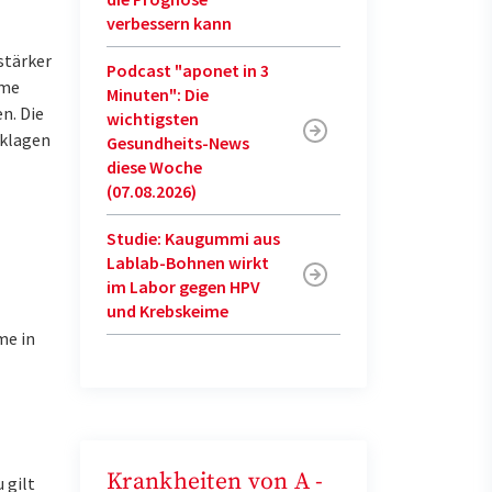
verbessern kann
stärker
Podcast "aponet in 3
ome
Minuten": Die
n. Die
wichtigsten
 klagen
Gesundheits-News
diese Woche
(07.08.2026)
Studie: Kaugummi aus
Lablab-Bohnen wirkt
im Labor gegen HPV
und Krebskeime
me in
Krankheiten von A -
 gilt