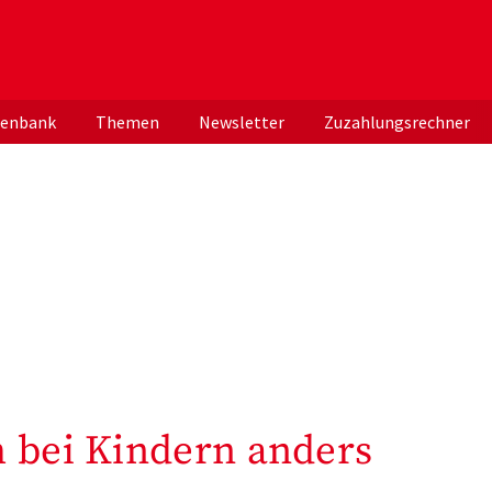
er deutschen ApothekerInnen
tenbank
Themen
Newsletter
Zuzahlungsrechner
h bei Kindern anders