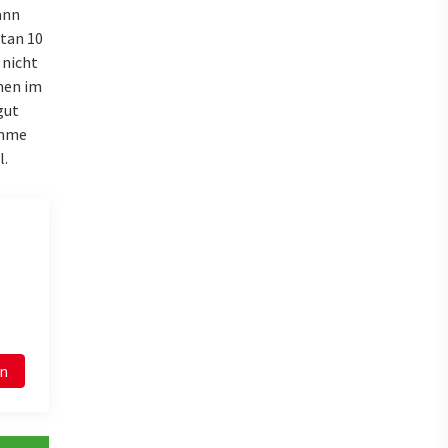
ann
tan 10
 nicht
hen im
gut
ahme
l.
en