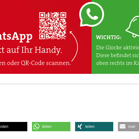
osten
teilen
teilen
mail