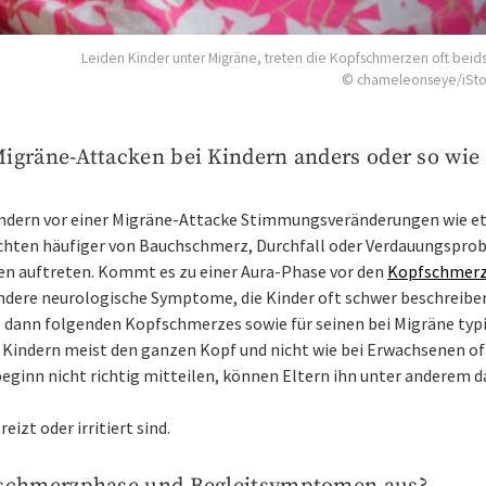
Leiden Kinder unter Migräne, treten die Kopfschmerzen oft beidse
© chameleonseye/iSt
igräne-Attacken bei Kindern anders oder so wie 
indern vor einer Migräne-Attacke Stimmungsveränderungen wie e
richten häufiger von Bauchschmerz, Durchfall oder Verdauungspro
en auftreten. Kommt es zu einer Aura-Phase vor den
Kopfschmer
ndere neurologische Symptome, die Kinder oft schwer beschreibe
s dann folgenden Kopfschmerzes sowie für seinen bei Migräne typ
i Kindern meist den ganzen Kopf und nicht wie bei Erwachsenen of
ginn nicht richtig mitteilen, können Eltern ihn unter anderem d
izt oder irritiert sind.