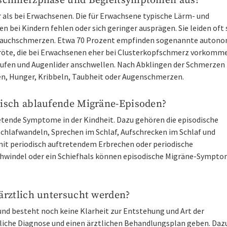
pfschmerzphase und Begleitsymptomen aus?
r als bei Erwachsenen. Die für Erwachsene typische Lärm- und
n bei Kindern fehlen oder sich geringer ausprägen. Sie leiden oft 
 Bauchschmerzen. Etwa 70 Prozent empfinden sogenannte auton
öte, die bei Erwachsenen eher bei Clusterkopfschmerz vorkomme
laufen und Augenlider anschwellen. Nach Abklingen der Schmerzen
gen, Hunger, Kribbeln, Taubheit oder Augenschmerzen.
pisch ablaufende Migräne-Episoden?
retende Symptome in der Kindheit. Dazu gehören die episodische
Schlafwandeln, Sprechen im Schlaf, Aufschrecken im Schlaf und
 mit periodisch auftretendem Erbrechen oder periodische
chwindel oder ein Schiefhals können episodische Migräne-Sympto
ärztlich untersucht werden?
nd besteht noch keine Klarheit zur Entstehung und Art der
tliche Diagnose und einen ärztlichen Behandlungsplan geben. Dazu