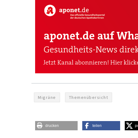
Migräne
Themenübersicht
drucken
teilen
p