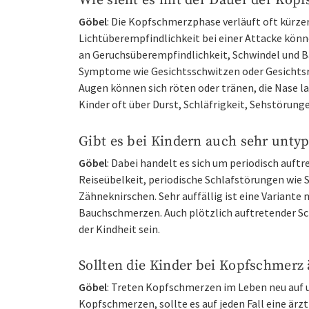
Wie sieht es mit der Dauer der Ko
Göbel
: Die Kopfschmerzphase verläuft oft kürze
Lichtüberempfindlichkeit bei einer Attacke könne
an Geruchsüberempfindlichkeit, Schwindel und
Symptome wie Gesichtsschwitzen oder Gesichtsr
Augen können sich röten oder tränen, die Nase 
Kinder oft über Durst, Schläfrigkeit, Sehstörun
Gibt es bei Kindern auch sehr unty
Göbel
: Dabei handelt es sich um periodisch auft
Reiseübelkeit, periodische Schlafstörungen wie 
Zähneknirschen. Sehr auffällig ist eine Variante
Bauchschmerzen. Auch plötzlich auftretender S
der Kindheit sein.
Sollten die Kinder bei Kopfschmerz 
Göbel
: Treten Kopfschmerzen im Leben neu auf u
Kopfschmerzen, sollte es auf jeden Fall eine ärz