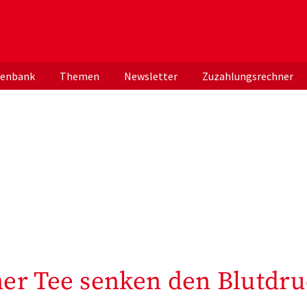
er deutschen ApothekerInnen
tenbank
Themen
Newsletter
Zuzahlungsrechner
er Tee senken den Blutdr