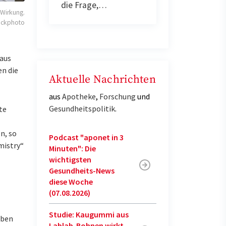
die Frage,…
Wirkung.
ockphoto
aus
en die
Aktuelle Nachrichten
aus
Apotheke
,
Forschung
und
Gesundheitspolitik
.
te
n, so
Podcast "aponet in 3
mistry“
Minuten": Die
wichtigsten
Gesundheits-News
diese Woche
(07.08.2026)
Studie: Kaugummi aus
uben
Lablab-Bohnen wirkt