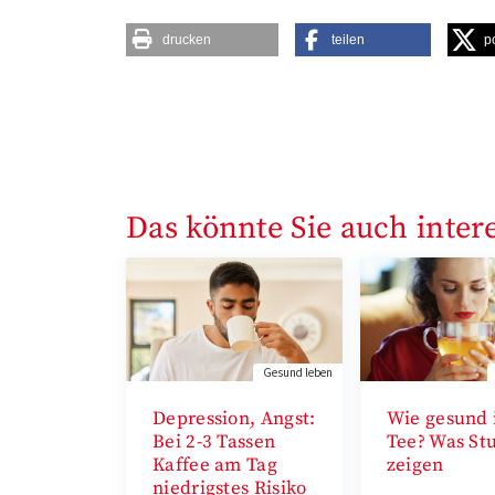
drucken
teilen
p
Das könnte Sie auch inter
Gesund leben
Depression, Angst:
Wie gesund 
Bei 2-3 Tassen
Tee? Was St
Kaffee am Tag
zeigen
niedrigstes Risiko