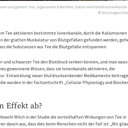
arzem und grünem Tee, sogenannte Katechine, haben eine blutdrucksenkende 
© DGLimages/iSt
 Tee aktivieren bestimmte Ionenkanäle, durch die Kaliumionen 
in der glatten Muskulatur von Blutgefäßen gefunden werden, geh
 dass die Substanzen aus Tee die Blutgefäße entspannen.
ner und schwarzer Tee den Blutdruck senken können, und man wuss
 neu gewonnene Wissen, dass sie Ionenkanäle aktivieren, die
 zur Entwicklung neuer blutdrucksenkender Medikamente beitrage
udie wurden in der Fachzeitschrift „Cellular Physiology and Bioche
n Effekt ab?
bwohl Milch in der Studie die vorteilhaften Wirkungen von Tee in
r davon aus, dass dies beim Menschen nicht der Fall ist: „Wir gla