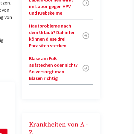
utzen.
im Labor gegen HPV
t von
und Krebskeime
ng von
Hautprobleme nach
dem Urlaub? Dahinter
können diese drei
ig
Parasiten stecken
Blase am Fuß
aufstechen oder nicht?
So versorgt man
Blasen richtig
Krankheiten von A -
Z
en