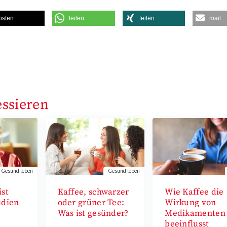
osten
teilen
teilen
mail
essieren
Gesund leben
Gesund leben
ist
Kaffee, schwarzer
Wie Kaffee die
udien
oder grüner Tee:
Wirkung von
Was ist gesünder?
Medikamenten
beeinflusst