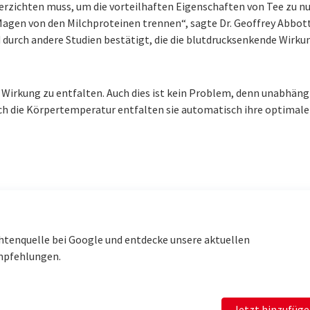
verzichten muss, um die vorteilhaften Eigenschaften von Tee zu n
 Magen von den Milchproteinen trennen“, sagte Dr. Geoffrey Abbot
d durch andere Studien bestätigt, die die blutdrucksenkende Wirku
e Wirkung zu entfalten. Auch dies ist kein Problem, denn unabhäng
rch die Körpertemperatur entfalten sie automatisch ihre optimale
htenquelle bei Google und entdecke unsere aktuellen
mpfehlungen.
Jetzt hinzufüg