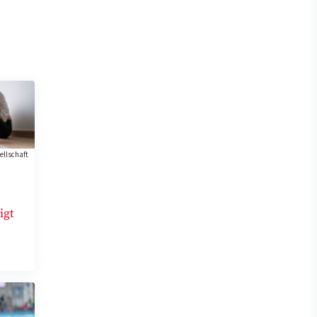
ellschaft
igt