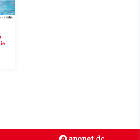
& Familie
n
n
ie