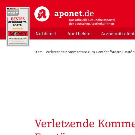
aponet.de - Das offizielle Gesundheitsportal d
Notdienst
Apotheken
Arzneimittelda
Start
Verletzende Kommentare zum Gewicht fördern Essstö
Verletzende Komme