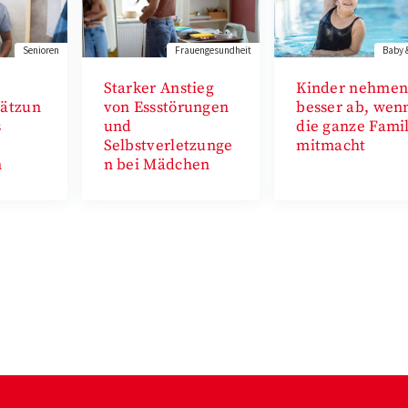
Senioren
Frauengesundheit
Baby 
Starker Anstieg
Kinder nehme
hätzun
von Essstörungen
besser ab, wen
s
und
die ganze Famil
Selbstverletzunge
mitmacht
n
n bei Mädchen