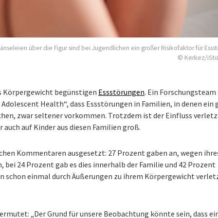
änseleien über die Figur sind bei Jugendlichen ein großer Risikofaktor für Esss
© Kerkez/iSt
as Körpergewicht begünstigen
Essstörungen
. Ein Forschungsteam 
 Adolescent Health“, dass Essstörungen in Familien, in denen ein 
chen, zwar seltener vorkommen. Trotzdem ist der Einfluss verlet
auch auf Kinder aus diesen Familien groß.
solchen Kommentaren ausgesetzt: 27 Prozent gaben an, wegen ihre
 bei 24 Prozent gab es dies innerhalb der Familie und 42 Prozent
ern schon einmal durch Äußerungen zu ihrem Körpergewicht verlet
vermutet: „Der Grund für unsere Beobachtung könnte sein, dass ei