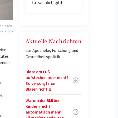
tatsächlich gibt…
törungen.
ockphoto
Aktuelle Nachrichten
der
aus
Apotheke
,
Forschung
und
gutes
Gesundheitspolitik
.
zender
Blase am Fuß
aufstechen oder nicht?
s
So versorgt man
Blasen richtig
zt
Warum der BMI bei
Kindern nicht
automatisch mehr
n
Körperfett bedeuten