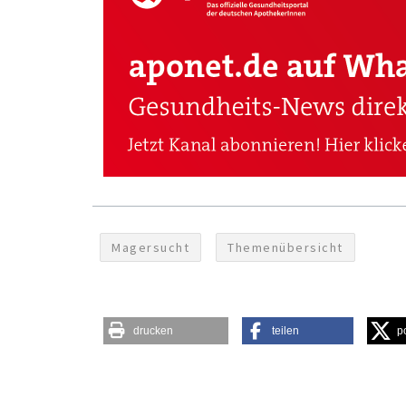
Magersucht
Themenübersicht
drucken
teilen
p