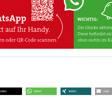
osten
teilen
teilen
mail