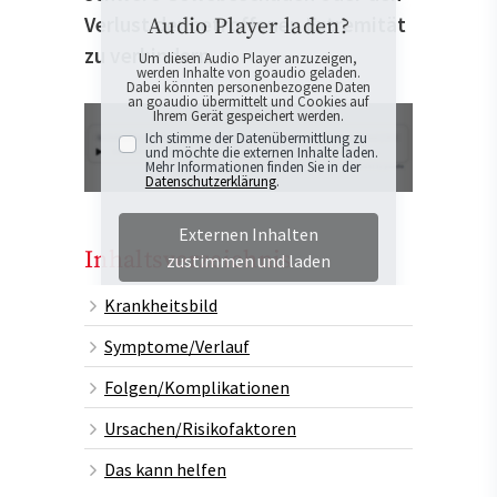
Verlust der betroffenen Extremität
Audio Player laden?
zu verhindern.
Um diesen Audio Player anzuzeigen,
werden Inhalte von goaudio geladen.
Dabei könnten personenbezogene Daten
an goaudio übermittelt und Cookies auf
Ihrem Gerät gespeichert werden.
Ich stimme der Datenübermittlung zu
und möchte die externen Inhalte laden.
Mehr Informationen finden Sie in der
Datenschutzerklärung
.
Externen Inhalten
Inhaltsverzeichnis
zustimmen und laden
Krankheitsbild
Symptome/Verlauf
Folgen/Komplikationen
Ursachen/Risikofaktoren
Das kann helfen