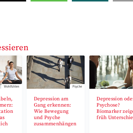
essieren
Wohlfühlen
Psyche
beln,
Depression am
Depression ode
merz:
Gang erkennen:
Psychose?
tation
Wie Bewegung
Biomarker zeig
as
und Psyche
früh Unterschi
lich
zusammenhängen