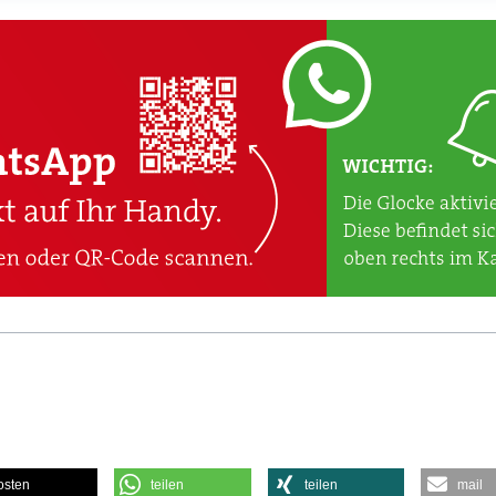
osten
teilen
teilen
mail