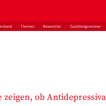
er deutschen ApothekerInnen
tenbank
Themen
Newsletter
Zuzahlungsrechner
 zeigen, ob Antidepressiv