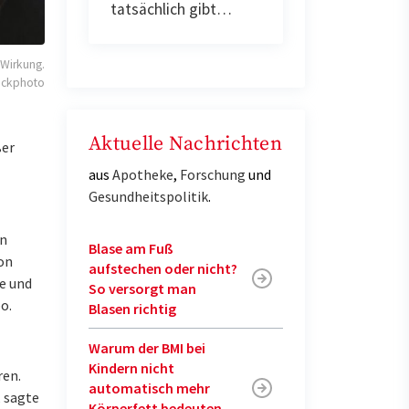
tatsächlich gibt…
 Wirkung.
ockphoto
Aktuelle Nachrichten
ßer
aus
Apotheke
,
Forschung
und
Gesundheitspolitik
.
en
Blase am Fuß
on
aufstechen oder nicht?
ue und
So versorgt man
o.
Blasen richtig
Warum der BMI bei
Kindern nicht
ren.
automatisch mehr
, sagte
Körperfett bedeuten