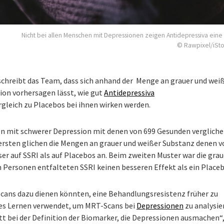
Nicht bei allen Menschen mit Depressionen zeigen Antidepressiva eine
© Rawpixel/iSt
hreibt das Team, dass sich anhand der Menge an grauer und wei
on vorhersagen lässt, wie gut
Antidepressiva
leich zu Placebos bei ihnen wirken werden.
n mit schwerer Depression mit denen von 699 Gesunden verglich
 ersten glichen die Mengen an grauer und weißer Substanz denen v
er auf SSRI als auf Placebos an. Beim zweiten Muster war die gra
n Personen entfalteten SSRI keinen besseren Effekt als ein Placeb
scans dazu dienen könnten, eine Behandlungsresistenz früher zu
lles Lernen verwendet, um MRT-Scans bei
Depressionen
zu analysie
itt bei der Definition der Biomarker, die Depressionen ausmachen“