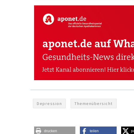
Depression
Themenübersicht
drucken
teilen
p