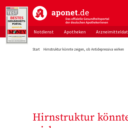
aponet.de - Das offizielle Gesundheitsportal d
Notdienst
Apotheken
Arzneimittelda
Start
Hirnstruktur könnte zeigen, ob Antidepressiva wirken
Hirnstruktur könnte