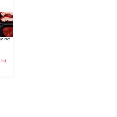
nd leben
 ist