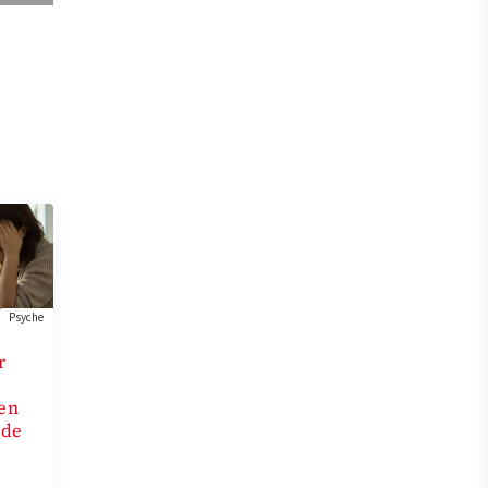
Psyche
r
en
ede