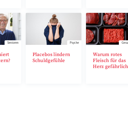
Senioren
Psyche
Gesu
iert
Placebos lindern
Warum rotes
tern?
Schuldgefühle
Fleisch für das
Herz gefährlich