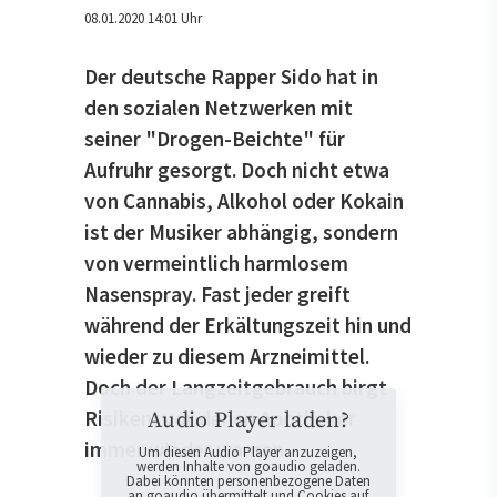
08.01.2020 14:01 Uhr
Der deutsche Rapper Sido hat in
den sozialen Netzwerken mit
seiner "Drogen-Beichte" für
Aufruhr gesorgt. Doch nicht etwa
von Cannabis, Alkohol oder Kokain
ist der Musiker abhängig, sondern
von vermeintlich harmlosem
Nasenspray. Fast jeder greift
während der Erkältungszeit hin und
wieder zu diesem Arzneimittel.
Doch der Langzeitgebrauch birgt
Risiken, vor denen Apotheker
Audio Player laden?
immer wieder warnen.
Um diesen Audio Player anzuzeigen,
werden Inhalte von goaudio geladen.
Dabei könnten personenbezogene Daten
an goaudio übermittelt und Cookies auf