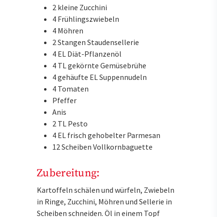
2 kleine Zucchini
4 Frühlingszwiebeln
4 Möhren
2 Stangen Staudensellerie
4 EL Diät-Pflanzenöl
4 TL gekörnte Gemüsebrühe
4 gehäufte EL Suppennudeln
4 Tomaten
Pfeffer
Anis
2 TL Pesto
4 EL frisch gehobelter Parmesan
12 Scheiben Vollkornbaguette
Zubereitung:
Kartoffeln schälen und würfeln, Zwiebeln
in Ringe, Zucchini, Möhren und Sellerie in
Scheiben schneiden. Öl in einem Topf