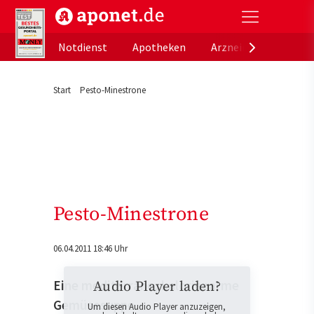
aponet.de - Das offizielle Gesundheitsportal der de
Notdienst
Apotheken
Arzneimitteldatenb
Start
Pesto-Minestrone
Pesto-Minestrone
06.04.2011 18:46 Uhr
Eine mediterrane, kalorienarme
Audio Player laden?
Gemüsesuppe.
Um diesen Audio Player anzuzeigen,