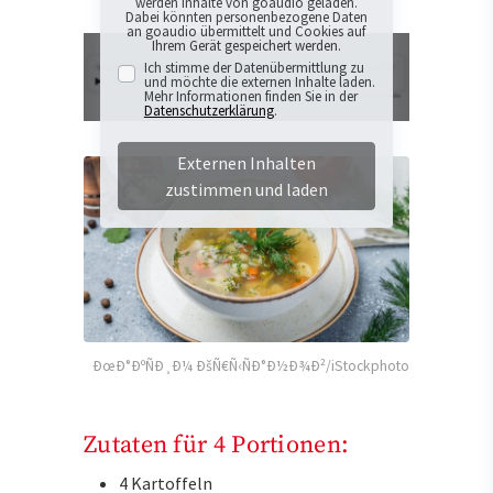
werden Inhalte von goaudio geladen.
Dabei könnten personenbezogene Daten
an goaudio übermittelt und Cookies auf
Ihrem Gerät gespeichert werden.
Ich stimme der Datenübermittlung zu
und möchte die externen Inhalte laden.
Mehr Informationen finden Sie in der
Datenschutzerklärung
.
Externen Inhalten
zustimmen und laden
ÐœÐ°ÐºÑÐ¸Ð¼ ÐšÑ€Ñ‹ÑÐ°Ð½Ð¾Ð²/iStockphoto
Zutaten für 4 Portionen:
4 Kartoffeln