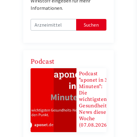
Wirkstoff eingeben für mehr
Informationen.
Suchen
Podcast
Podcast
"aponet in 3
Minuten":
Die
wichtigsten
Gesundheits-
News diese
Woche
(07.08.2026)