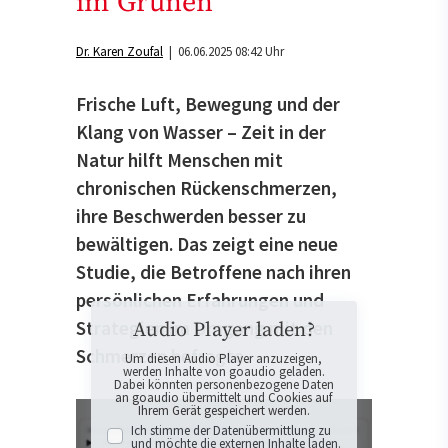
im Grünen
Dr. Karen Zoufal
| 06.06.2025 08:42 Uhr
Frische Luft, Bewegung und der
Klang von Wasser – Zeit in der
Natur hilft Menschen mit
chronischen Rückenschmerzen,
ihre Beschwerden besser zu
bewältigen. Das zeigt eine neue
Studie, die Betroffene nach ihren
persönlichen Erfahrungen und
Strategien im Umgang mit den
Audio Player laden?
Schmerzen befragte.
Um diesen Audio Player anzuzeigen,
werden Inhalte von goaudio geladen.
Dabei könnten personenbezogene Daten
an goaudio übermittelt und Cookies auf
Ihrem Gerät gespeichert werden.
Ich stimme der Datenübermittlung zu
und möchte die externen Inhalte laden.