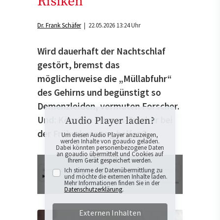
Risiken
Dr. Frank Schäfer
| 22.05.2026 13:24 Uhr
Wird dauerhaft der Nachtschlaf
gestört, bremst das
möglicherweise die „Müllabfuhr“
des Gehirns und begünstigt so
Demenzleiden, vermuten Forscher.
Und: Könnten Fitness-Tracker bei
Audio Player laden?
der Früherkennung helfen?
Um diesen Audio Player anzuzeigen,
werden Inhalte von goaudio geladen.
Dabei könnten personenbezogene Daten
an goaudio übermittelt und Cookies auf
Ihrem Gerät gespeichert werden.
Ich stimme der Datenübermittlung zu
und möchte die externen Inhalte laden.
Mehr Informationen finden Sie in der
Datenschutzerklärung
.
Externen Inhalten