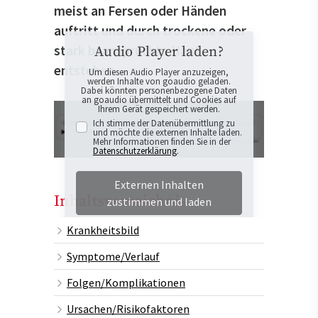
meist an Fersen oder Händen
auftritt und durch trockene oder
stark beanspruchte Haut
Audio Player laden?
entstehen.
Um diesen Audio Player anzuzeigen,
werden Inhalte von goaudio geladen.
Dabei könnten personenbezogene Daten
an goaudio übermittelt und Cookies auf
Ihrem Gerät gespeichert werden.
Ich stimme der Datenübermittlung zu
und möchte die externen Inhalte laden.
Mehr Informationen finden Sie in der
Datenschutzerklärung
.
Externen Inhalten
Inhaltsverzeichnis
zustimmen und laden
Krankheitsbild
Symptome/Verlauf
Folgen/Komplikationen
Ursachen/Risikofaktoren