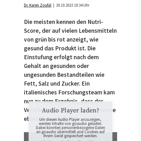
Dr. Karen Zoufal
| 20.10.2022 10:34 Uhr
Die meisten kennen den Nutri-
Score, der auf vielen Lebensmitteln
von grün bis rot anzeigt, wie
gesund das Produkt ist. Die
Einstufung erfolgt nach dem
Gehalt an gesunden oder
ungesunden Bestandteilen wie
Fett, Salz und Zucker. Ein
italienisches Forschungsteam kam
nun zu dem Ergebnis, dass der
Verarbeitungsgrad möglicherweise
Audio Player laden?
ebenfalls wichtig ist.
Um diesen Audio Player anzuzeigen,
werden Inhalte von goaudio geladen.
Dabei könnten personenbezogene Daten
an goaudio übermittelt und Cookies auf
Ihrem Gerät gespeichert werden.