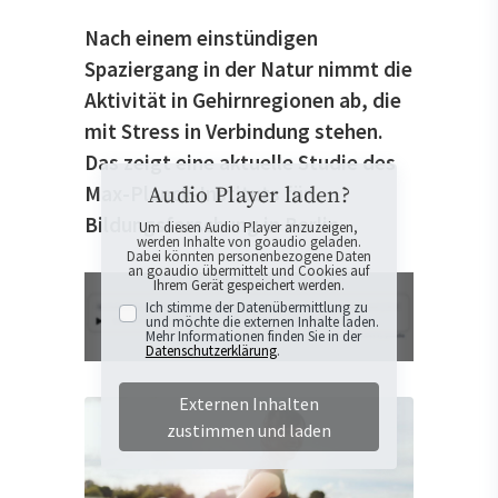
Nach einem einstündigen
Spaziergang in der Natur nimmt die
Aktivität in Gehirnregionen ab, die
mit Stress in Verbindung stehen.
Das zeigt eine aktuelle Studie des
Max-Planck-Instituts für
Audio Player laden?
Bildungsforschung in Berlin.
Um diesen Audio Player anzuzeigen,
werden Inhalte von goaudio geladen.
Dabei könnten personenbezogene Daten
an goaudio übermittelt und Cookies auf
Ihrem Gerät gespeichert werden.
Ich stimme der Datenübermittlung zu
und möchte die externen Inhalte laden.
Mehr Informationen finden Sie in der
Datenschutzerklärung
.
Externen Inhalten
zustimmen und laden