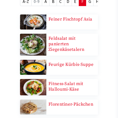
A-Z
0-9
A
B
C
D
E
F
G
H
I
J
Feiner Fischtopf Asia
Feldsalat mit
panierten
Ziegenkäsetalern
Feurige Kürbis-Suppe
Fitness-Salat mit
Halloumi-Käse
Florentiner-Päckchen