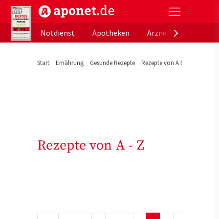
aponet.de - Das offizielle Gesundheitsportal der de
Notdienst
Apotheken
Arzneimitteldatenb
Start
Ernährung
Gesunde Rezepte
Rezepte von A bis Z
Rezepte von A - Z