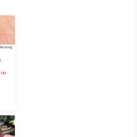
Beratung
&
 in