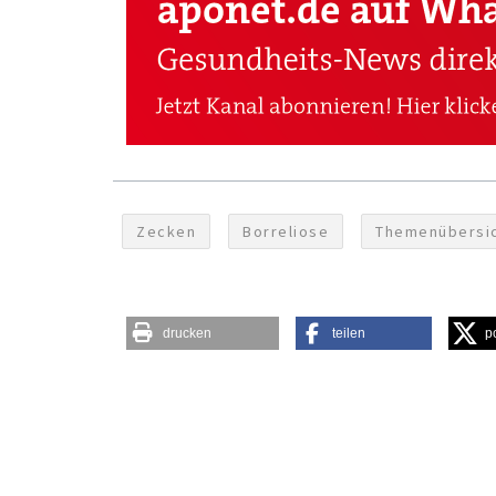
Zecken
Borreliose
Themenübersi
drucken
teilen
p