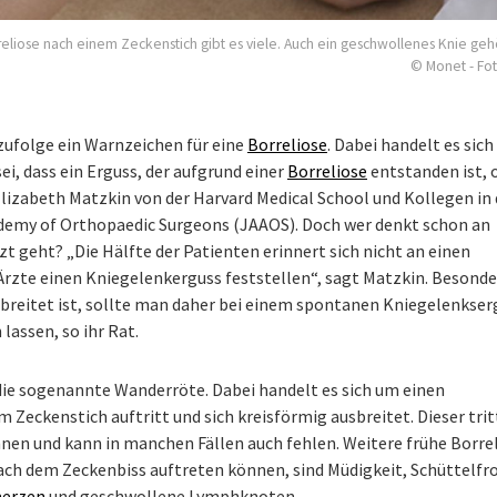
eliose nach einem Zeckenstich gibt es viele. Auch ein geschwollenes Knie geh
© Monet - Fo
zufolge ein Warnzeichen für eine
Borreliose
. Dabei handelt es sic
sei, dass ein Erguss, der aufgrund einer
Borreliose
entstanden ist, 
 Elizabeth Matzkin von der Harvard Medical School und Kollegen in 
ademy of Orthopaedic Surgeons (JAAOS). Doch wer denkt schon an
geht? „Die Hälfte der Patienten erinnert sich nicht an einen
rzte einen Kniegelenkerguss feststellen“, sagt Matzkin. Besonde
rbreitet ist, sollte man daher bei einem spontanen Kniegelenkser
lassen, so ihr Rat.
 die sogenannte Wanderröte. Dabei handelt es sich um einen
 Zeckenstich auftritt und sich kreisförmig ausbreitet. Dieser trit
ennen und kann in manchen Fällen auch fehlen. Weitere frühe Borre
ach dem Zeckenbiss auftreten können, sind Müdigkeit, Schüttelfro
merzen
und geschwollene Lymphknoten.