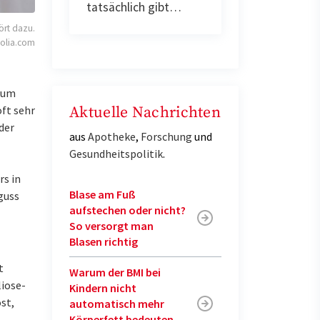
tatsächlich gibt…
ört dazu.
tolia.com
h um
Aktuelle Nachrichten
oft sehr
der
aus
Apotheke
,
Forschung
und
Gesundheitspolitik
.
rs in
Blase am Fuß
guss
aufstechen oder nicht?
So versorgt man
Blasen richtig
t
Warum der BMI bei
liose-
Kindern nicht
st,
automatisch mehr
Körperfett bedeuten