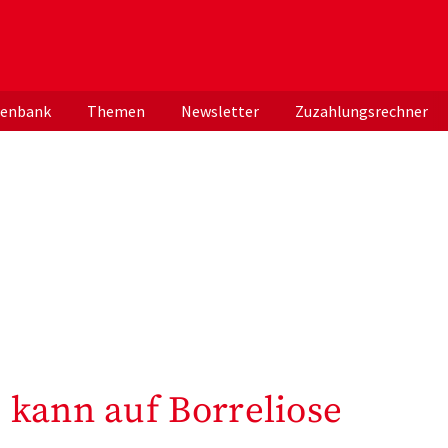
er deutschen ApothekerInnen
tenbank
Themen
Newsletter
Zuzahlungsrechner
 kann auf Borreliose