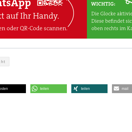
cht
osten
teilen
teilen
mail