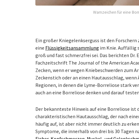
Warnzeichen für eine Borr
Ein großer Kniegelenkserguss ist den Forschern 
eine
Flüssigkeitsansammlung
im Knie. Auffällig 
groß und fast schmerzfrei sei. Das berichten Dr.
Fachzeitschrift The Journal of the American Ac
Zecken, wenn er wegen Kniebeschwerden zum Arzt 
Zeckenstich oder an einen Hautausschlag, wenn Ä
Regionen, in denen die Lyme-Borreliose stark ve
auch an eine Borreliose denken und darauf testen 
Der bekannteste Hinweis auf eine Borreliose ist
charakteristischen Hautausschlag, der nach einem
häufig auf, ist aber nicht immer deutlich zu erk
Symptome, die innerhalb von drei bis 30 Tagen n
Fieber
,
Kopfschmerzen
,
Muskel- und Gelenksch