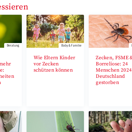
essieren
Beratung
Baby & Familie
Wie Eltern Kinder
Zecken, FSME 
 mehr
vor Zecken
Borreliose: 24
e:
schützen können
Menschen 2024
heiten
Deutschland
h
gestorben