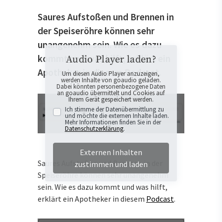
Saures Aufstoßen und Brennen in
der Speiseröhre können sehr
unangenehm sein. Wie es dazu
kommt und was hilft, erklärt ein
Audio Player laden?
Apotheker in diesem Podcast.
Um diesen Audio Player anzuzeigen,
werden Inhalte von goaudio geladen.
Dabei könnten personenbezogene Daten
an goaudio übermittelt und Cookies auf
Ihrem Gerät gespeichert werden.
Ich stimme der Datenübermittlung zu
und möchte die externen Inhalte laden.
Mehr Informationen finden Sie in der
Datenschutzerklärung
.
Externen Inhalten
Saures Aufstoßen und Brennen in der
zustimmen und laden
Speiseröhre können sehr unangenehm
sein. Wie es dazu kommt und was hilft,
erklärt ein Apotheker in diesem
Podcast
.