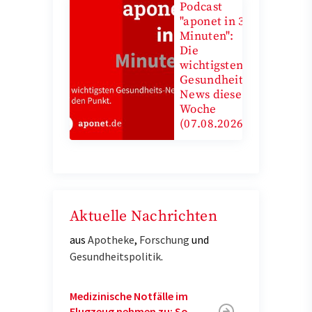
Podcast
"aponet in 3
Minuten":
Die
wichtigsten
Gesundheits-
News diese
Woche
(07.08.2026)
Aktuelle Nachrichten
aus
Apotheke
,
Forschung
und
Gesundheitspolitik
.
Medizinische Notfälle im
Flugzeug nehmen zu: So