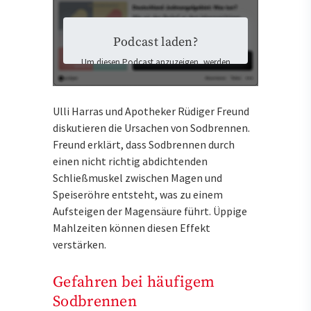
Podcast laden?
Um diesen Podcast anzuzeigen, werden
Inhalte von Podigee geladen. Dabei
könnten personenbezogene Daten an
Podigee übermittelt und Cookies auf Ihrem
Ulli Harras und Apotheker Rüdiger Freund
Gerät gespeichert werden.
diskutieren die Ursachen von Sodbrennen.
Ich stimme der Datenübermittlung zu
und möchte die externen Inhalte laden.
Freund erklärt, dass Sodbrennen durch
Mehr Informationen finden Sie in der
einen nicht richtig abdichtenden
Datenschutzerklärung
.
Schließmuskel zwischen Magen und
Speiseröhre entsteht, was zu einem
Externen Inhalten zustimmen
Aufsteigen der Magensäure führt. Üppige
und laden
Mahlzeiten können diesen Effekt
verstärken.
Gefahren bei häufigem
Sodbrennen