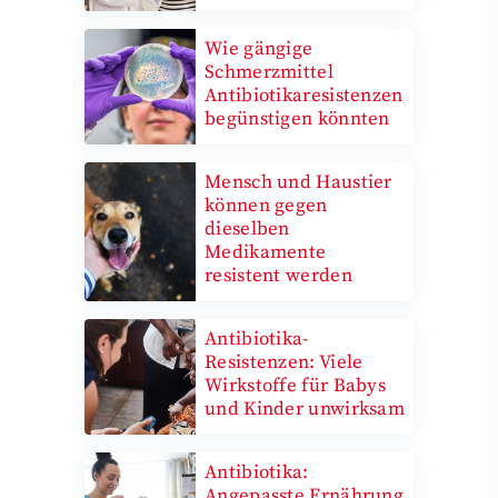
Wie gängige
Schmerzmittel
Antibiotikaresistenzen
begünstigen könnten
Mensch und Haustier
können gegen
dieselben
Medikamente
resistent werden
Antibiotika-
Resistenzen: Viele
Wirkstoffe für Babys
und Kinder unwirksam
Antibiotika:
Angepasste Ernährung