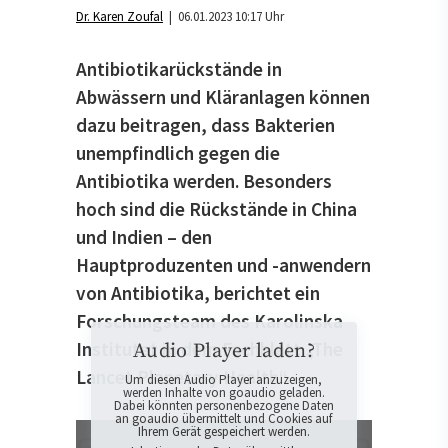
Dr. Karen Zoufal
| 06.01.2023 10:17 Uhr
Antibiotikarückstände in
Abwässern und Kläranlagen können
dazu beitragen, dass Bakterien
unempfindlich gegen die
Antibiotika werden. Besonders
hoch sind die Rückstände in China
und Indien – den
Hauptproduzenten und -anwendern
von Antibiotika, berichtet ein
Forschungsteam des Karolinska
Institutet in dem Fachblatt „The
Audio Player laden?
Lancet Planetary Health“.
Um diesen Audio Player anzuzeigen,
werden Inhalte von goaudio geladen.
Dabei könnten personenbezogene Daten
an goaudio übermittelt und Cookies auf
Ihrem Gerät gespeichert werden.