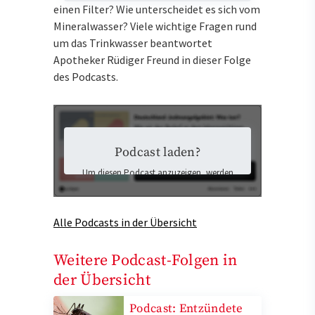
einen Filter? Wie unterscheidet es sich vom
Mineralwasser? Viele wichtige Fragen rund
um das Trinkwasser beantwortet
Apotheker Rüdiger Freund in dieser Folge
des Podcasts.
Podcast laden?
Um diesen Podcast anzuzeigen, werden
Inhalte von Podigee geladen. Dabei
könnten personenbezogene Daten an
Podigee übermittelt und Cookies auf Ihrem
Alle Podcasts in der Übersicht
Gerät gespeichert werden.
Ich stimme der Datenübermittlung zu
und möchte die externen Inhalte laden.
Weitere Podcast-Folgen in
Mehr Informationen finden Sie in der
der Übersicht
Datenschutzerklärung
.
Podcast: Entzündete
Externen Inhalten zustimmen