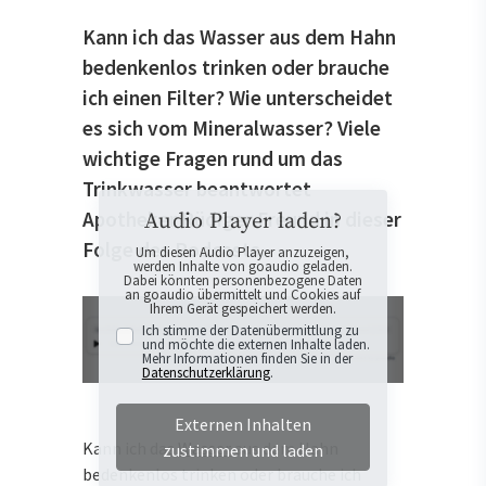
Kann ich das Wasser aus dem Hahn
bedenkenlos trinken oder brauche
ich einen Filter? Wie unterscheidet
es sich vom Mineralwasser? Viele
wichtige Fragen rund um das
Trinkwasser beantwortet
Apotheker Rüdiger Freund in dieser
Audio Player laden?
Folge des Podcasts.
Um diesen Audio Player anzuzeigen,
werden Inhalte von goaudio geladen.
Dabei könnten personenbezogene Daten
an goaudio übermittelt und Cookies auf
Ihrem Gerät gespeichert werden.
Ich stimme der Datenübermittlung zu
und möchte die externen Inhalte laden.
Mehr Informationen finden Sie in der
Datenschutzerklärung
.
Externen Inhalten
Kann ich das
Wasser
aus dem Hahn
zustimmen und laden
bedenkenlos trinken oder brauche ich