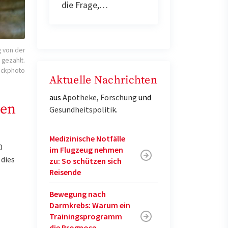
die Frage,…
g von der
gezahlt.
tockphoto
Aktuelle Nachrichten
aus
Apotheke
,
Forschung
und
hen
Gesundheitspolitik
.
Medizinische Notfälle
0
im Flugzeug nehmen
 dies
zu: So schützen sich
Reisende
Bewegung nach
Darmkrebs: Warum ein
Trainingsprogramm
die Prognose