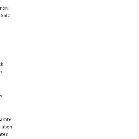
nnen.
 Salz
ck
m
er
esamte
 haben
nten