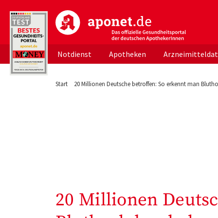
aponet.de - Das offizielle Gesundheitsportal d
Notdienst
Apotheken
Arzneimittelda
Start
20 Millionen Deutsche betroffen: So erkennt man Blut
20 Millionen Deuts