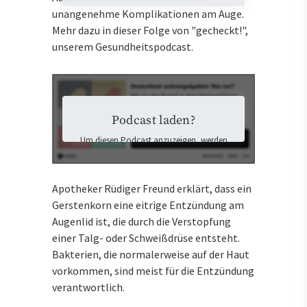
unangenehme Komplikationen am Auge.
Mehr dazu in dieser Folge von "gecheckt!",
unserem Gesundheitspodcast.
Podcast laden?
Um diesen Podcast anzuzeigen, werden
Inhalte von Podigee geladen. Dabei
könnten personenbezogene Daten an
Podigee übermittelt und Cookies auf Ihrem
Apotheker Rüdiger Freund erklärt, dass ein
Gerät gespeichert werden.
Gerstenkorn eine eitrige Entzündung am
Ich stimme der Datenübermittlung zu
und möchte die externen Inhalte laden.
Augenlid ist, die durch die Verstopfung
Mehr Informationen finden Sie in der
einer Talg- oder Schweißdrüse entsteht.
Datenschutzerklärung
.
Bakterien, die normalerweise auf der Haut
vorkommen, sind meist für die Entzündung
Externen Inhalten zustimmen
verantwortlich.
und laden