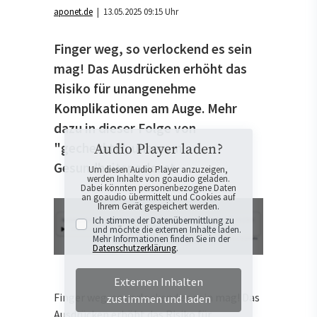
aponet.de
| 13.05.2025 09:15 Uhr
Finger weg, so verlockend es sein
mag! Das Ausdrücken erhöht das
Risiko für unangenehme
Komplikationen am Auge. Mehr
dazu in dieser Folge von
"gecheckt!", unserem
Audio Player laden?
Gesundheitspodcast.
Um diesen Audio Player anzuzeigen,
werden Inhalte von goaudio geladen.
Dabei könnten personenbezogene Daten
an goaudio übermittelt und Cookies auf
Ihrem Gerät gespeichert werden.
Ich stimme der Datenübermittlung zu
und möchte die externen Inhalte laden.
Mehr Informationen finden Sie in der
Datenschutzerklärung
.
Externen Inhalten
Finger weg, so verlockend es sein mag! Das
zustimmen und laden
Ausdrücken erhöht das Risiko für